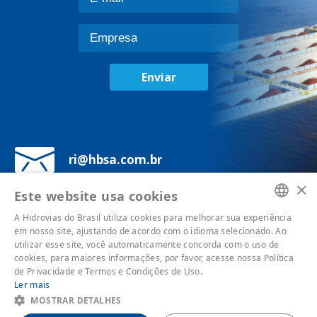
Enviar
ri@hbsa.com.br
×
Av. Brigadeiro Luís Antônio, 1343, 7°
Este website usa cookies
andar - Bela Vista, São Paulo - SP,
A Hidrovias do Brasil utiliza cookies para melhorar sua experiência
01317-001
PORTUGUESE
em nosso site, ajustando de acordo com o idioma selecionado. Ao
utilizar esse site, você automaticamente concorda com o uso de
ENGLISH
cookies, para maiores informações, por favor, acesse nossa Política
de Privacidade e Termos e Condições de Uso.
Política de Privacidade
Ler mais
MOSTRAR DETALHES