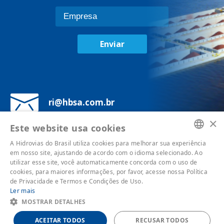
Enviar
ri@hbsa.com.br
×
Av. Brigadeiro Luís Antônio, 1343, 7°
Este website usa cookies
andar - Bela Vista, São Paulo - SP,
A Hidrovias do Brasil utiliza cookies para melhorar sua experiência
01317-001
PORTUGUESE
em nosso site, ajustando de acordo com o idioma selecionado. Ao
utilizar esse site, você automaticamente concorda com o uso de
ENGLISH
cookies, para maiores informações, por favor, acesse nossa Política
de Privacidade e Termos e Condições de Uso.
Política de Privacidade
Ler mais
MOSTRAR DETALHES
ACEITAR TODOS
RECUSAR TODOS