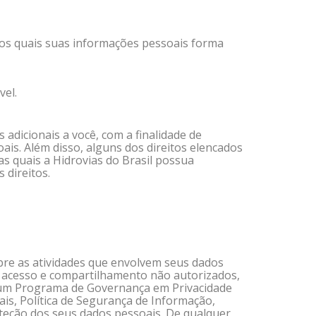
 os quais suas informações pessoais forma
vel.
adicionais a você, com a finalidade de
ais. Além disso, alguns dos direitos elencados
s quais a Hidrovias do Brasil possua
 direitos.
bre as atividades que envolvem seus dados
 acesso e compartilhamento não autorizados,
s um Programa de Governança em Privacidade
is, Política de Segurança de Informação,
roteção dos seus dados pessoais. De qualquer