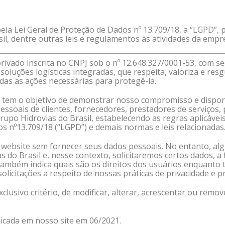
ela Lei Geral de Proteção de Dados nº 13.709/18, a “LGPD”, pe
l, dentre outras leis e regulamentos às atividades da empre
privado inscrita no CNPJ sob o nº 12.648.327/0001-53, com se
oluções logísticas integradas, que respeita, valoriza e res
das as ações necessárias para protegê-la.
il tem o objetivo de demonstrar nosso compromisso e dispor 
ssoais de clientes, fornecedores, prestadores de serviços, p
Grupo Hidrovias do Brasil, estabelecendo as regras aplicáve
s nº13.709/18 (“LGPD”) e demais normas e leis relacionadas
website sem fornecer seus dados pessoais. No entanto, alg
s do Brasil e, nesse contexto, solicitaremos certos dados, 
ca também indica quais são os direitos dos usuários enquant
solicitações a respeito de nossas práticas de privacidade e 
 exclusivo critério, de modificar, alterar, acrescentar ou re
blicada em nosso site em 06/2021.