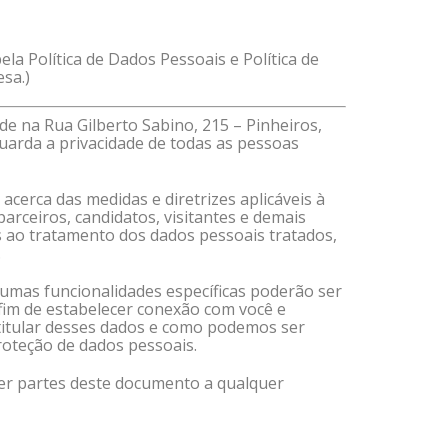
la Política de Dados Pessoais e Política de
sa.)
de na Rua Gilberto Sabino, 215 – Pinheiros,
guarda a privacidade de todas as pessoas
acerca das medidas e diretrizes aplicáveis à
arceiros, candidatos, visitantes e demais
is ao tratamento dos dados pessoais tratados,
.
umas funcionalidades específicas poderão ser
a fim de estabelecer conexão com você e
o titular desses dados e como podemos ser
proteção de dados pessoais.
mover partes deste documento a qualquer