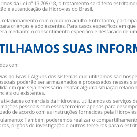
rmos da Lei nº 13.709/18, o tratamento será feito estritam
ção e autenticação da Hidrovias do Brasil.
relacionamento com o público adulto. Entretanto, particip
ra crianças e adolescentes. Para casos específicos em que 
erá mediante o consentimento específico e destacado de um 
TILHAMOS SUAS INFOR
dos com:
as do Brasil. Alguns dos sistemas que utilizamos são hosp
ssoais poderão ser armazenados e processados nesses sis
a em que seja necessário relatar alguma situação relaciona
ciais ou existentes.
atividades comerciais da Hidrovias, utilizamos os serviços 
mações pessoais com esses terceiros apenas para desempenha
izado de acordo com as instruções fornecidas pela Hidrovias 
egulamento: Também poderemos realizar o compartilhamento
ras, órgãos de investigação e outros terceiros para o estri