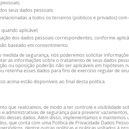
 pessoais;
dos seus dados pessoais;
elacionadas a todos os terceiros (públicos e privados) com
 quando aplicável;
nação dos dados pessoais correspondentes, conforme aplicá
 não baseado em consentimento.
o medida de segurança, nós poderemos solicitar informações 
ntar as informações sobre o tratamento de seus dados pesso
ção ou oposição poderão não ser aplicáveis em hipóteses na
ou retenha esses dados para fins de exercício regular de seus
os acima estão disponíveis ao final desta política.
o que realizamos, de modo a ter controle e visibilidade so
e administrativas de segurança para prevenir vazamentos,
ilícito desses dados. Além disso, implementamos e mantemo
os, que conta com uma Política de Privacidade Dados Pessoa
periódicos, dentre outras políticas e práticas voltados à p