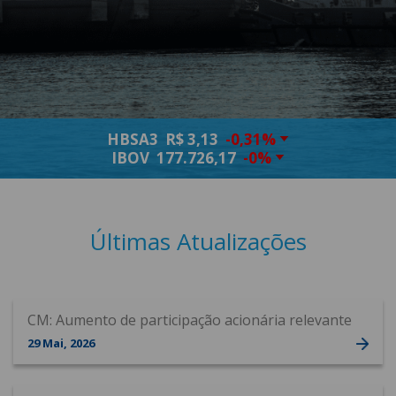
HBSA3
R$ 3,13
-0,31%
IBOV
177.726,17
-0%
Últimas Atualizações
CM: Aumento de participação acionária relevante
29
Mai
, 2026