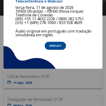
Teleconferência e Webcast
Central de Resultados
terça-feira, 11 de agosto de 2026
10h00 (Brasília) – 09h00 (Nova Iorque)
Telefone de Conexão
(BR): +55 11 4632 2236 / 0800 282 5751
(US): +1 (689) 278-1000 / 833 928 4609
Calendário de Eventos
Áudio original em português com tradução
simultânea em inglês
WEBCAST
Divulgação de Resultados 2T26
10 Ago, 2026
Call de Resultados 2T26
11 Ago, 2026
Divulgação de Resultados 3T26
09 Nov, 2026