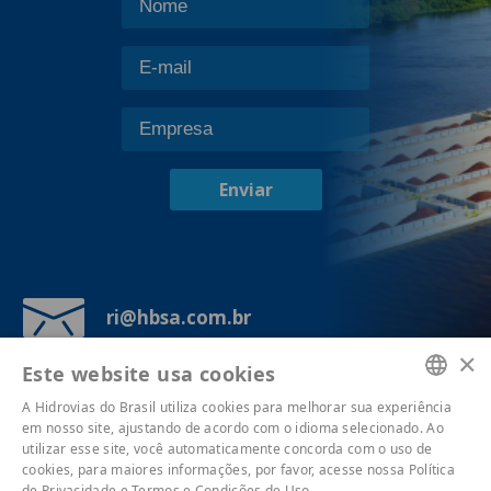
Enviar
ri@hbsa.com.br
×
Av. Brigadeiro Luís Antônio, 1343, 7°
Este website usa cookies
andar - Bela Vista, São Paulo - SP,
A Hidrovias do Brasil utiliza cookies para melhorar sua experiência
01317-001
PORTUGUESE
em nosso site, ajustando de acordo com o idioma selecionado. Ao
utilizar esse site, você automaticamente concorda com o uso de
ENGLISH
cookies, para maiores informações, por favor, acesse nossa Política
de Privacidade e Termos e Condições de Uso.