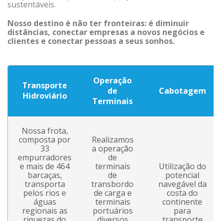
sustentáveis.
Nosso destino é não ter fronteiras: é diminuir
distâncias, conectar empresas a novos negócios e
clientes e conectar pessoas a seus sonhos.
Operação
Transporte
de
Cabotagem
Hidroviário
Terminais
Nossa frota,
composta por
Realizamos
33
a operação
empurradores
de
e mais de 464
terminais
Utilização do
barcaças,
de
potencial
transporta
transbordo
navegável da
pelos rios e
de carga e
costa do
águas
terminais
continente
regionais as
portuários
para
riquezas do
diversos
transporte