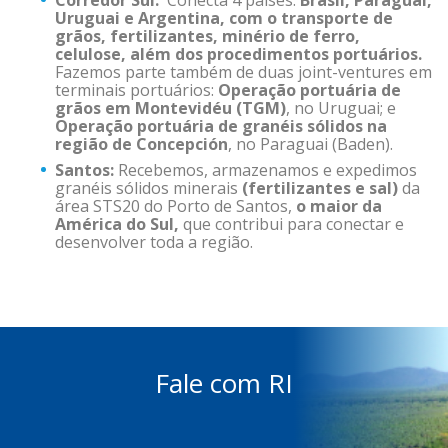
Corredor Sul:
Conecta 4 países:
Brasil, Paraguai,
Uruguai e Argentina, com o transporte de
grãos, fertilizantes, minério de ferro,
celulose, além dos procedimentos portuários.
Fazemos parte também de duas joint-ventures em
terminais portuários:
Operação portuária de
grãos em Montevidéu (TGM)
, no Uruguai; e
Operação portuária de granéis sólidos na
região de Concepción
, no Paraguai (Baden).
Santos:
Recebemos, armazenamos e expedimos
granéis sólidos minerais
(fertilizantes e sal)
da
área STS20 do Porto de Santos,
o maior da
América do Sul,
que contribui para conectar e
desenvolver toda a região.
Fale com RI