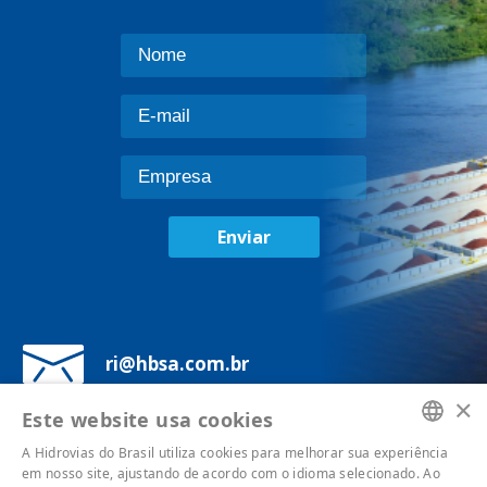
Enviar
ri@hbsa.com.br
×
Av. Brigadeiro Luís Antônio, 1343, 7°
Este website usa cookies
andar - Bela Vista, São Paulo - SP,
A Hidrovias do Brasil utiliza cookies para melhorar sua experiência
01317-001
PORTUGUESE
em nosso site, ajustando de acordo com o idioma selecionado. Ao